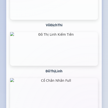
VôĐịchThi
ĐôThịLinh