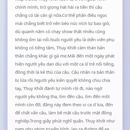
chính mình, trừ giọng hát hái ra tiền thì cậu
chẳng có tài cán gì nữa.Cơ thể phấn điêu ngọc
mài chẳng biết trở nên béo núc ních tự bao giờ,
dù quanh năm có chạy show thật nhiều cũng
không ốm lại nổi.Nuôi người yêu là diễn viên phụ
không có tiếng tăm, Thụy Khởi cảm thán bản
thân chẳng khác gì gà mẹ.Mãi đến một ngày phát
hiện người yêu dan díu với một ca sĩ trẻ nổi tiếng,
đồng thời là kẻ thù của cậu. Cậu nhận ra bản thân
bị lừa rồi.Người yêu kiên quyết không chịu chia
tay, Thụy Khởi đành tự mình rời đi, nào ngờ
người yêu không tha, tìm đến cậu, tìm đến một
mình còn đỡ, đằng này đem theo vị ca sĩ kia, đến
để chất vấn cậu, làm bẽ mặt cậu trước mặt đồng
nghiệp.Trong giây phút nghĩ quẩn. Thụy Khởi như
nam phụ phim truyền hình, lao ra đường để xe