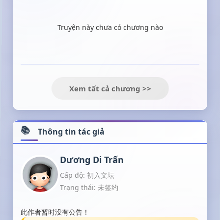
Truyện này chưa có chương nào
Xem tất cả chương >>
Thông tin tác giả
Dương Di Trấn
Cấp độ: 初入文坛
Trạng thái: 未签约
此作者暂时没有公告！