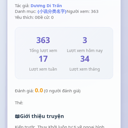
Tác giả:
Dương Di Trấn
Danh mục:
{小说分类名字}
Người xem: 363
Yêu thích: 0
Đề cử: 0
363
3
Tổng lượt xem
Lượt xem hôm nay
17
34
Lượt xem tuần
Lượt xem tháng
0.0
Đánh giá:
(0 người đánh giá)
Thẻ:
Giới thiệu truyện
Kiếp trước, Thụy Khởi luôn tự ti về ngoại hình