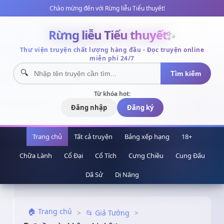
Chào mừng đến với Rừng liễu Tiểu thuyết!
Rừng liễu Tiểu thuyết
✨
Thư viện truyện chất lượng hàng đầu - Đọc truyện online
miễn phí 24/7
Tìm kiếm
Từ khóa hot:
Đăng nhập
Đăng ký
Trang chủ
Tất cả truyện
Bảng xếp hạng
18+
Chữa Lành
Cổ Đại
Cổ Tích
Cưng Chiều
Cung Đấu
Dã Sử
Dị Năng
🏠 Trang chủ
>
📂 Giả Tưởng
>