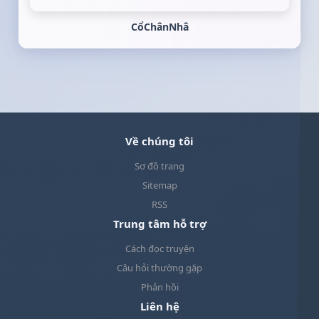
CổChânNhâ
Về chúng tôi
Sơ đồ trang
Sitemap
RSS
Trung tâm hỗ trợ
Cách đọc truyện
Câu hỏi thường gặp
Phản hồi
Liên hệ