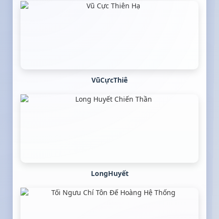
VũCựcThiê
LongHuyết