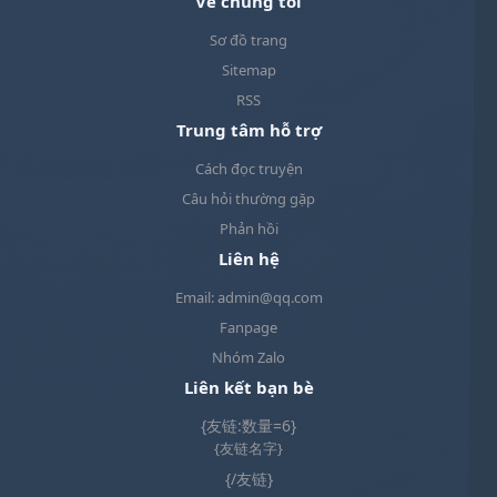
Về chúng tôi
Sơ đồ trang
Sitemap
RSS
Trung tâm hỗ trợ
Cách đọc truyện
Câu hỏi thường gặp
Phản hồi
Liên hệ
Email: admin@qq.com
Fanpage
Nhóm Zalo
Liên kết bạn bè
{友链:数量=6}
{友链名字}
{/友链}