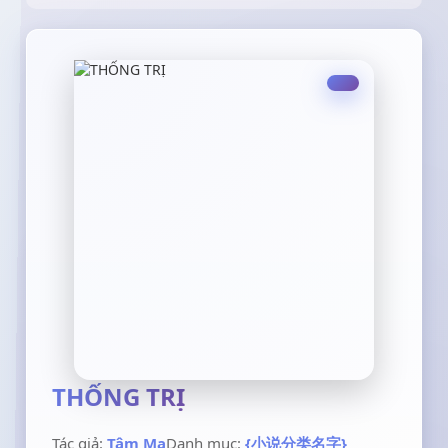
THỐNG TRỊ
Tác giả:
Tâm Ma
Danh mục:
{小说分类名字}