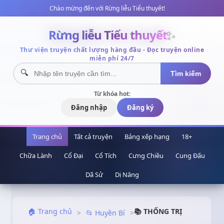
Chào mừng đến với Rừng liễu Tiểu thuyết!
Rừng liễu Tiểu thuyết
✨
Thư viện truyện chất lượng hàng đầu - Đọc truyện online
miễn phí 24/7
Tìm kiếm
Từ khóa hot:
Đăng nhập
Đăng ký
Trang chủ
Tất cả truyện
Bảng xếp hạng
18+
Chữa Lành
Cổ Đại
Cổ Tích
Cưng Chiều
Cung Đấu
Dã Sử
Dị Năng
🏠 Trang chủ
📚 THỐNG TRỊ
>
📂 Huyền Bí
>