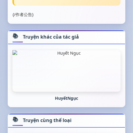
{/作者公告}
Truyện khác của tác giả
HuyếtNgục
Truyện cùng thể loại