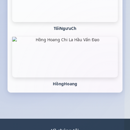
TốiNgưuCh
HồngHoang