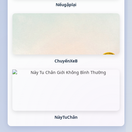
Nếugặplại
ChuyếnXeB
NàyTuChân