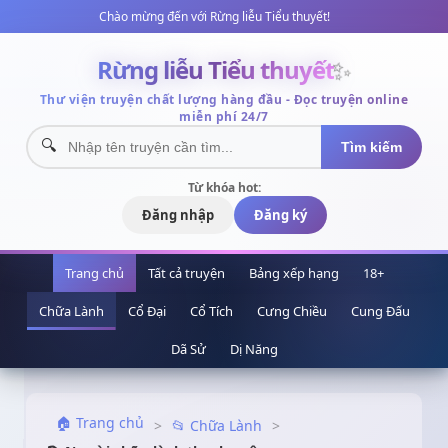
Chào mừng đến với Rừng liễu Tiểu thuyết!
Rừng liễu Tiểu thuyết
✨
Thư viện truyện chất lượng hàng đầu - Đọc truyện online
miễn phí 24/7
Tìm kiếm
Từ khóa hot:
Đăng nhập
Đăng ký
Trang chủ
Tất cả truyện
Bảng xếp hạng
18+
Chữa Lành
Cổ Đại
Cổ Tích
Cưng Chiều
Cung Đấu
Dã Sử
Dị Năng
🏠 Trang chủ
>
📂 Chữa Lành
>