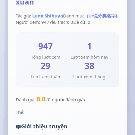
xuân
Tác giả:
Luna Shibuya
Danh mục:
{小说分类名字}
Người xem: 947
Yêu thích: 0
Đề cử: 0
947
1
Tổng lượt xem
Lượt xem hôm nay
29
38
Lượt xem tuần
Lượt xem tháng
0.0
Đánh giá:
(0 người đánh giá)
Thẻ:
Giới thiệu truyện