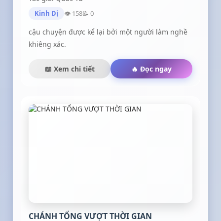
Kinh Dị
👁 158
📝 0
cậu chuyện được kể lại bởi một người làm nghề
khiêng xác.
📖 Xem chi tiết
🔥 Đọc ngay
CHÁNH TỔNG VƯỢT THỜI GIAN