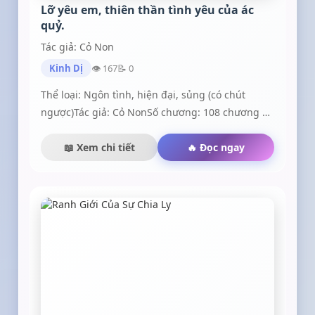
Lỡ yêu em, thiên thần tình yêu của ác
quỷ.
Tác giả: Cỏ Non
Kinh Dị
👁 167
📝 0
Thể loại: Ngôn tình, hiện đại, sủng (có chút
ngược)Tác giả: Cỏ NonSố chương: 108 chương +
1 chương phiên ngoại.Văn án: Ban đầu chỉ một
ánh mắt lại không ngờ là men say cả đời.
📖 Xem chi tiết
🔥 Đọc ngay
Nguyễn Hữu Minh chẳng ngờ đời này mình có
thể tìm được một nửa cho riêng mình. Tuy rằng
người đó thực ngốc, thỉnh thoảng thích xù lông
như một bé mèo đáng yêu đầy kiêu ngạo, cách
yêu cũng thật vụng về nhưng anh tình nguyện
dùng kiên nhẫn cùng tình yêu cả đời này dành
cho cô bởi anh biết cô yêu anh thật lòng.Chỉ vì
một hành động không suy nghĩ kĩ càng khiến
Linh phải rời xa người mà chính cô yêu nhất. Cô