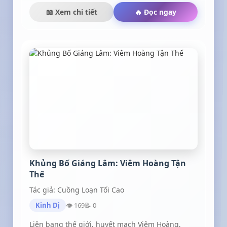
lại gặp nhau.Anh vẫn còn yêu, muốn quay lại với
📖 Xem chi tiết
🔥 Đọc ngay
cô, nhưng cô kiên quyết từ chối. Sự thật đằng
sau thân phận của cô khiến cả hai chơi vơi. Thì
ra có một số chuyện khi biết được sự thật lại đau
lòng đến thế. Lựa chọn rời đi hay ở lại là do cả
hai người, lần này, cô cho phép anh được cùng
quyết định việc đó…
Khủng Bố Giáng Lâm: Viêm Hoàng Tận
Thế
Tác giả: Cuồng Loạn Tối Cao
Kinh Dị
👁 169
📝 0
Liên bang thế giới, huyết mạch Viêm Hoàng,