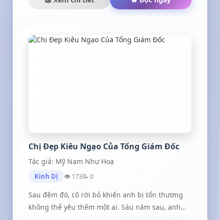
đã đủ mệt rồi.” Diệp Thư Nguyệt
Chị Đẹp Kiêu Ngạo Của Tổng Giám Đốc
Tác giả: Mỹ Nam Như Hoạ
Kinh Dị
👁 173
📝 0
Sau đêm đó, cô rời bỏ khiến anh bị tổn thương
không thể yêu thêm một ai. Sáu năm sau, anh
trở về nước, duyên trời định sẵn cho hai người