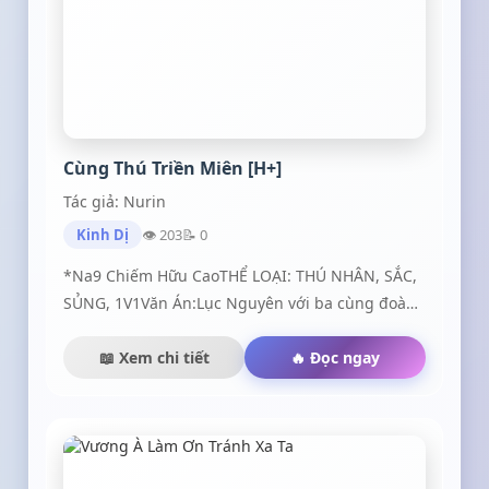
Cùng Thú Triền Miên [H+]
Tác giả: Nurin
Kinh Dị
👁 203
📝 0
*Na9 Chiếm Hữu CaoTHỂ LOẠI: THÚ NHÂN, SẮC,
SỦNG, 1V1Văn Án:Lục Nguyên với ba cùng đoàn
nghiên cứu khoa học đến một đảo nhỏ thần bí. Ở
đó họ tìm kiếm một giống loài mới, chỉ được
📖 Xem chi tiết
🔥 Đọc ngay
nhắc đến trong thần thoại. Nửa là người, nửa là
xà - nhân xà.Sau nàng lại phát hiện, bọn họ
không chỉ có chỉ số thông minh cực cao, còn là
bản tính chiếm hữu dã thú ngấm sâu tận trong