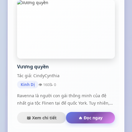
Vương quyền
Tác giả: CindyCynthia
Kinh Dị
👁 160
📝 0
Ravenna là người con gái thông minh của đệ
nhất gia tộc Flinen tại đế quốc York. Tuy nhiên,
cô phải thay chị gái gả vào cung dù lòng không
mong muốn. Kể từ đây, cô gái vốn giản đơn này
📖 Xem chi tiết
🔥 Đọc ngay
bắt đầu bị cuốn vào vòng xoáy âm mưu, quyền