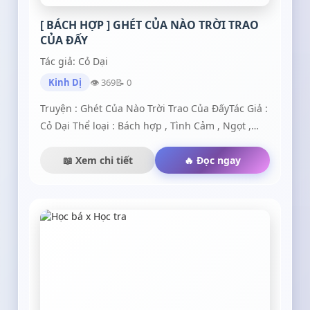
[ BÁCH HỢP ] GHÉT CỦA NÀO TRỜI TRAO
CỦA ĐẤY
Tác giả: Cỏ Dại
Kinh Dị
👁 369
📝 0
Truyện : Ghét Của Nào Trời Trao Của ĐấyTác Giả :
Cỏ Dại Thể loại : Bách hợp , Tình Cảm , Ngọt ,
Học đường .( VÌ VẤN ĐỀ BẢN QUYỀN NÊN CÁC
BẠN KHÔNG ĐƯỢC ĐEM TRUYỆN ĐI MÀ KHÔNG
📖 Xem chi tiết
🔥 Đọc ngay
XIN PHÉP TÁC GIẢ NHÉ ).Tống Tiêu Du : 18 tuổi ba
mẹ chủ tịch tập đoàn lớn nhất VN khuôn mặt đầy
cá tính , xinh đẹp . tính tình khá mạnh mẽ , năng
động và học giỏi và...đầu gấu vô cùng .Dương
Vân Nhiên : 26 tuổi gia cảnh khá giả là giáo viên
chủ nhiệm của Tiêu Du hoa khôi của trường và là
người trẻ nhất tính tình đối với người khác khá
dễ thương nhưng với Tiêu Du thì đanh đá vô