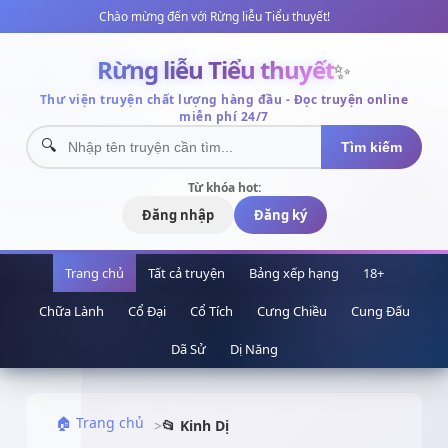
Chào mừng đến với Rừng liễu Tiểu thuyết!
Rừng liễu Tiểu thuyết
✨
Thư viện truyện chất lượng hàng đầu - Đọc truyện online
miễn phí 24/7
Tìm kiếm
Từ khóa hot:
Đăng nhập
Đăng ký
Trang chủ
Tất cả truyện
Bảng xếp hạng
18+
Chữa Lành
Cổ Đại
Cổ Tích
Cưng Chiều
Cung Đấu
Dã Sử
Dị Năng
🏠 Trang chủ
>
📂 Kinh Dị