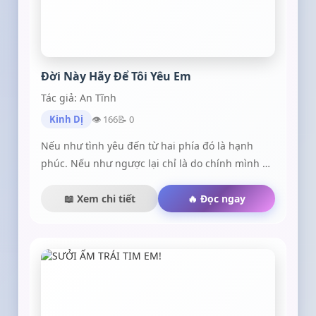
Đời Này Hãy Để Tôi Yêu Em
Tác giả: An Tĩnh
Kinh Dị
👁 166
📝 0
Nếu như tình yêu đến từ hai phía đó là hạnh
phúc. Nếu như ngược lại chỉ là do chính mình ảo
tưởng mà ra
📖 Xem chi tiết
🔥 Đọc ngay