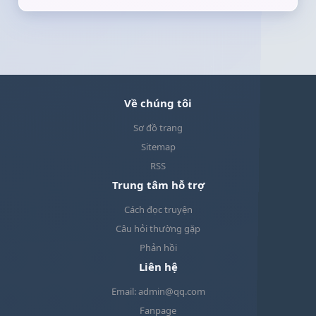
sai quá nhiều chuyện nhưng ngày hôm nay
quyết định li hôn cùng anh, tôi chắc chắn bản
thân không sai. Tôi trải qua một cuộc hôn nhân
tan vỡ, khiến tôi hiểu được giá trị của bản thân
hơn. Một người đàn ông ấm áp xuất hiện anh ấy
đến rất đúng lúc vừa hay sưởi ấm trái tim lạnh
Về chúng tôi
lẽo đau đớn của cô, cách anh ấy quan tâm tôi,
Sơ đồ trang
cách anh ấy hiểu thấu lòng tôi khiến tôi thực sự
rất cảm động...Tôi tin vào hai từ duyên phận, cho
Sitemap
nên tôi không quan trọng người đến trước hay
RSS
đến sau quan trọng là sự gắn kết sự bao
Trung tâm hỗ trợ
dung...MỜI CÁC BẠN ĐỌC TRUYỆN
Cách đọc truyện
Câu hỏi thường gặp
Phản hồi
Liên hệ
Email: admin@qq.com
Fanpage