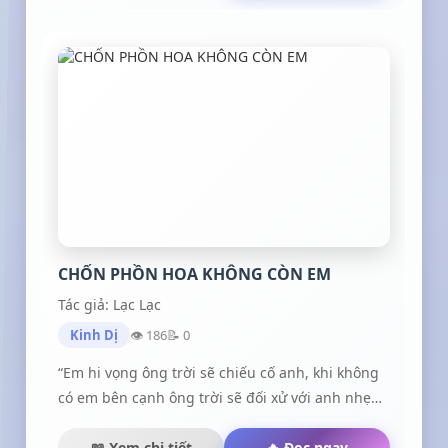
CHỐN PHỒN HOA KHÔNG CÒN EM
Tác giả: Lạc Lạc
Kinh Dị
👁 186
📝 0
“Em hi vọng ông trời sẽ chiếu cố anh, khi không
có em bên cạnh ông trời sẽ đối xử với anh nhẹ
nhàng một chút, em muốn dùng tất cả sự dịu
dàng của mình để yêu thương anh, đời này anh
📖 Xem chi tiết
🔥 Đọc ngay