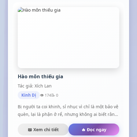
lực, địa vị tại nơi cung điện và phải học cách tồn
tại trong môi trường đầy gian dối, tàn nhẫn
mang tên hoàng cung này.
Hào môn thiếu gia
Tác giả: Xích Lan
Kinh Dị
👁 174
📝 0
Bị người ta coi khinh, sỉ nhục vì chỉ là một bảo vệ
quèn, lại là phận ở rể, nhưng không ai biết rằng,
tên bảo vệ vô dụng Trịnh Bình lại là người thừa
kế duy nhất của tập đoàn nghìn tỷ.
📖 Xem chi tiết
🔥 Đọc ngay