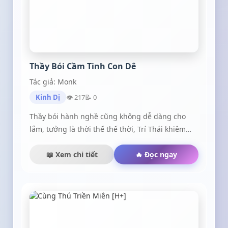
Thầy Bói Cầm Tinh Con Dê
Tác giả: Monk
Kinh Dị
👁 217
📝 0
Thầy bói hành nghề cũng không dễ dàng cho
lắm, tưởng là thời thế thế thời, Trí Thái khiêm
tốn lui về ở ẩn. Hóa ra là không phải do không có
ai đến xem, mà vì thường xuyên giở thói dê xồm
📖 Xem chi tiết
🔥 Đọc ngay
với khách, bị ăn đấm nhiều quá, đâm ra chẳng
dám bán tài nữa.