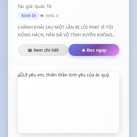
Tác giả: Quác Tử
Kinh Dị
👁 169
📝 0
CHÁNH KHẢI SAU MỘT LẦN BỊ LÔI PHẠT VÌ TỘI
HỐNG HÁCH, HẮN ĐÃ VÔ TÌNH XUYÊN KHÔNG
VÀO THỜI 4.0 GẶP NHỮNG THỨ DỎ KHÓC DỞ
CƯỜI....
📖 Xem chi tiết
🔥 Đọc ngay