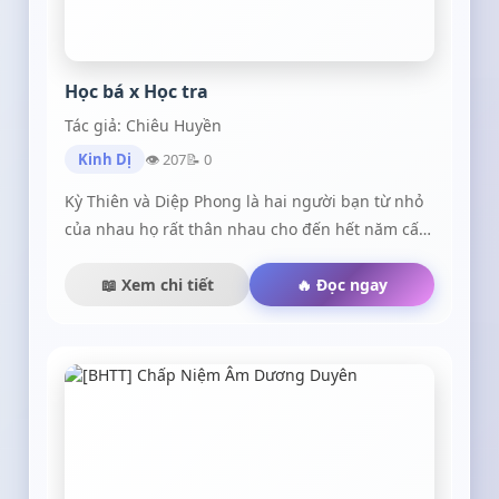
cùng .
Học bá x Học tra
Tác giả: Chiêu Huyền
Kinh Dị
👁 207
📝 0
Kỳ Thiên và Diệp Phong là hai người bạn từ nhỏ
của nhau họ rất thân nhau cho đến hết năm cấp
2 Diệp Phong chuyển đi sau đó hai người gặp lại
nhau ở một trường Đại học với thân phận khác
📖 Xem chi tiết
🔥 Đọc ngay
nhau hãy đón xem câu chuyện của họ