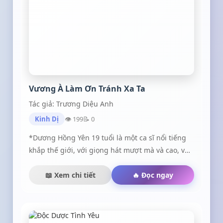
xương tủy...
Vương À Làm Ơn Tránh Xa Ta
Tác giả: Trương Diệu Anh
Kinh Dị
👁 199
📝 0
*Dương Hồng Yên 19 tuổi là một ca sĩ nổi tiếng
khắp thế giới, với giọng hát mượt mà và cao, vóc
dáng người vừa, không ốm quá, cũng không
mập, chiều cao 1m70 với mái tóc đen tự nhiên,
📖 Xem chi tiết
🔥 Đọc ngay
gương mặt trái xoan mũi cao hài hòa với khuôn
mặt, môi chúm chím hồng tự nhiên, đôi mắt to
tròn, có màu nâu đen, mày liễu xinh đẹp . Mặt