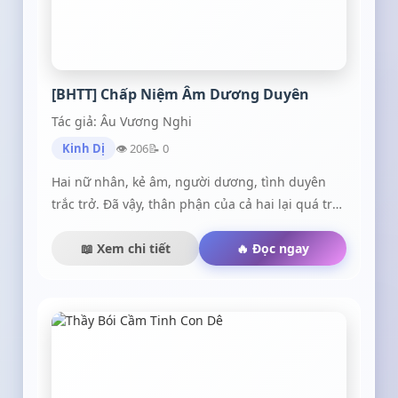
[BHTT] Chấp Niệm Âm Dương Duyên
Tác giả: Âu Vương Nghi
Kinh Dị
👁 206
📝 0
Hai nữ nhân, kẻ âm, người dương, tình duyên
trắc trở. Đã vậy, thân phận của cả hai lại quá trái
ngang, một người mang thân phận là thầy trừ
tà, một người là cô hồn dã quỷ cuốn theo những
📖 Xem chi tiết
🔥 Đọc ngay
oán niệm ngút trời. Giữa bọn họ dần dần hình
thành một sợi duyên liên kết, gọi là nghiệt
duyên. Lưu ý: Truyện có nội dung hư cấu, không
có thật và không gắn liền với kiến thức ngoài
đời. Xin cảm ơn.