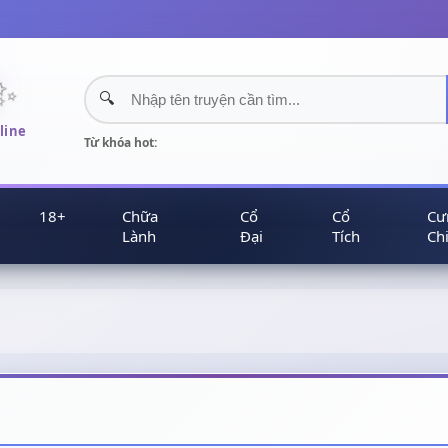
✨
line
Từ khóa hot:
18+
Chữa
Cổ
Cổ
Cư
Lành
Đại
Tích
Ch