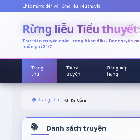
Chào mừng đến với Rừng liễu Tiểu thuyết!
Rừng liễu Tiểu thuyết
Thư viện truyện chất lượng hàng đầu - Đọc truyện on
miễn phí 24/7
Trang
Tất cả
Bảng xếp
chủ
truyện
hạng
🏠 Trang chủ
>
📂 Dị Năng
Danh sách truyện