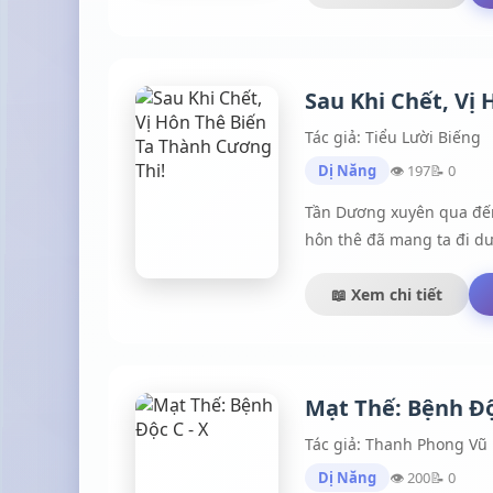
là người thừa kế sản nghi
nhỏTrong bão tình bị thươ
úa màu, sâu bệnh sắp lìa
Sau Khi Chết, Vị
Rượu này là để đánh bay
Tác giả: Tiểu Lười Biếng
Dị Năng
👁 197
📝 0
Tần Dương xuyên qua đến s
hôn thê đã mang ta đi dư
📖 Xem chi tiết
Mạt Thế: Bệnh Độ
Tác giả: Thanh Phong Vũ
Dị Năng
👁 200
📝 0