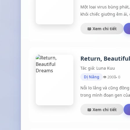
Một loại virus bùng phát
khỏi chiếc giường êm ái
họ. Cơ thể mục rữa, hàm 
📖 Xem chi tiết
Return, Beautifu
Tác giả: Luna Kuu
Dị Năng
👁 200
📝 0
Nỗi lo lắng và cũng đồng
trong mình đoạn gen của 
📖 Xem chi tiết