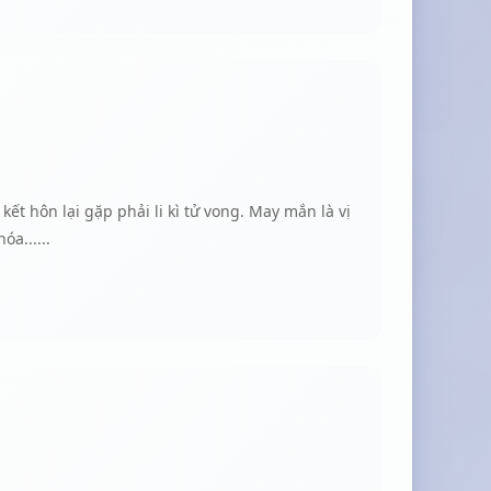
cát mua vuiGiữa biển người ta như con kiến
ọi giữa tiết xuânCó lẽ ta chỉ là ngọn cỏ nhỏLà
đo phong tình này.Rượu này đâu phải để say.
ết hôn lại gặp phải li kì tử vong. May mắn là vị
a......