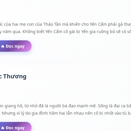
rồi, nhanh làm xong báo cáo để ngày mai còn đưa." Mạc Nghiên bất đ
 xem xong cuốn tiểu thuyết kia thật sự rất hay, bên trong còn có n
 có thể thả lỏng tâm tình đọc một chút. Hahaha..." Ngữ Dao vui sư
c của hai mẹ con của Thảo Tần mà khiến cho Yến Cẩm phải gả thay
 năm qua. Không biết Yến Cẩm cô gái bị Yến gia ruồng bỏ sẽ có s
🔥 Đọc ngay
c Thương
ân giang hồ, từ nhỏ đã là người bá đạo mạnh mẽ. Sống là đại ca
 Nhưng vì lý do gia đình hãm hại lẫn nhau nên cô bị nhốt vào tù b
 đến việc trọng sinh để làm lại cuộc đời. Phong Đình Huy là đại t
rắc trở. Anh là người giàu tình nghĩa, sống chan hòa và rất đỗi si 
🔥 Đọc ngay