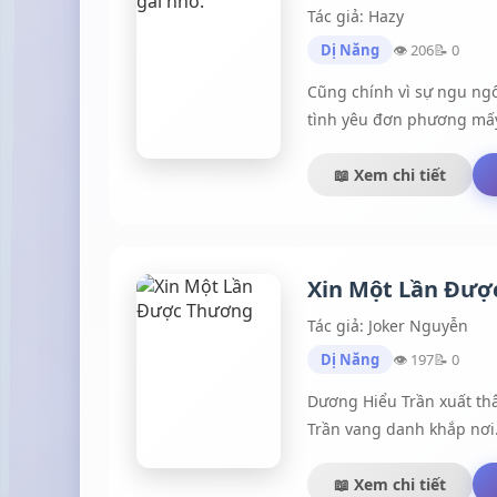
cũng sắp tới giờ tan ca 
Tác giả: Hazy
Nghiên Nghiên, tớ mới vừa
Dị Năng
👁 206
📝 0
Khi nào có thời gian cậu
Cũng chính vì sự ngu ngố
tình yêu đơn phương mấy
📖 Xem chi tiết
Xin Một Lần Đượ
Tác giả: Joker Nguyễn
Dị Năng
👁 197
📝 0
Dương Hiểu Trần xuất th
Trần vang danh khắp nơi.
đầu rối ren. Và từ đó dẫn
hạnh đầy rẫy gian truân t
📖 Xem chi tiết