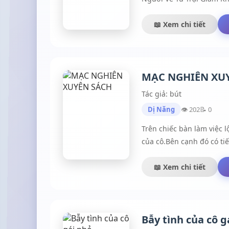
📖 Xem chi tiết
MẠC NGHIÊN XU
Tác giả: bút
Dị Năng
👁 202
📝 0
Trên chiếc bàn làm việc 
của cô.Bên cạnh đó có tiế
thể sống chung với nam c
Mụ mã nữ đang nhìn cậu k
📖 Xem chi tiết
chỗ các cô."Hai người cá
tôi." Trưởng phòng ma n
con mồi mới mà đi."Cậu c
Bẫy tình của cô g
Dao thở phì phì trách rồi