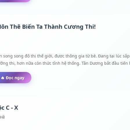
ệp Phong gia. Giữa thành phố ta chỉ là hạt bụi Giữa xa mạc ta là 
ng tổn con tim. Ta chỉ là bông hoa tàn trước gióCùng lắm thì trơ tr
 đời. Hazzz!Đêm khuya trăng khóc trong lòng. Tay nâng cồn nước 
 Hôn Thê Biến Ta Thành Cương Thi!
 nỗi buồn.
ong song đô thị thế giới, được thông gia từ bé. Đang tại lúc sắp k
ỡng thi, hơn nữa còn thức tỉnh hệ thống. Tần Dương bắt đầu tiến hó
🔥 Đọc ngay
c C - X
 Hề