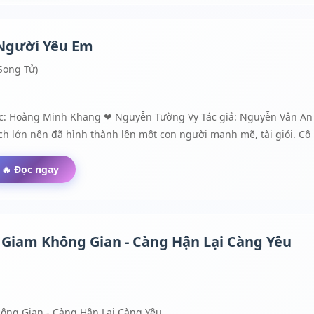
 Người Yêu Em
Song Tử)
ích lớn nên đã hình thành lên một con người mạnh mẽ, tài giỏi. C
 vào một công ty làm việc. Ở đây cô được tuyển vào vị trí Thư ký c
u cô vì còn mục địch khác. Đến khi Tưởng Vy phát hiện ra sự thật 
🔥 Đọc ngay
i. Mối tình ngang trái của họ rồi sẽ có kết cục như thế nào?
 Giam Không Gian - Càng Hận Lại Càng Yêu
hông Gian - Càng Hận Lại Càng Yêu