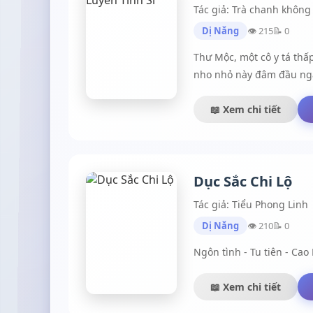
Tác giả: Trà chanh không
Dị Năng
👁 215
📝 0
Thư Mộc, một cô y tá thấp
nho nhỏ này đâm đầu ngà
đề “ Tình yêu trong sáng
thì đen mất hết phần thi
📖 Xem chi tiết
Lạc Tranh: Em đừng nghĩ 
đội lốt cừu non Lâm Mặc: 
cao để bù vào đó.Tổng tà
Dục Sắc Chi Lộ
Sinh: Công chúa của anh
Tiêu Nhạc: Chị à, chị mãi
Tác giả: Tiểu Phong Linh
Dị Năng
👁 210
📝 0
Ngôn tình - Tu tiên - Cao
📖 Xem chi tiết