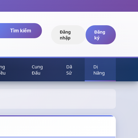
Tìm kiếm
Đăng
Đăng
nhập
ký
ng
Cung
Dã
Dị
iều
Đấu
Sử
Năng