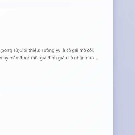
ô may mắn được một gia đình giàu có nhận nuôi,
ho Tổng giám đốc. Tiếp xúc lâu ngày dần nảy sinh
đau lòng, chia tay Minh Khang cũng là lúc cô