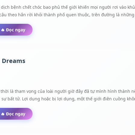
, dịch bệnh chết chóc bao phủ thế giới khiến mọi người rơi vào kh
, cậu theo hắn rời khỏi thành phố quen thuộc, trên đường là nhữ
răng ố vàng hôi thối cùng móng vuốt sắc bén...và sự dị biến khiến
🔥 Đọc ngay
l Dreams
 thời là tham vọng của loài người giờ đây đã tự mình hình thành n
sự bất tử. Lợi dụng hoặc bị lợi dụng, một thế giới điên cuồng khôn
🔥 Đọc ngay