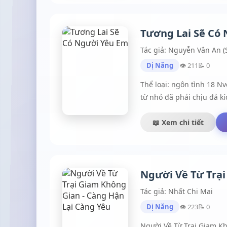
Tương Lai Sẽ Có
Tác giả: Nguyễn Vân An (
Dị Năng
👁 211
📝 0
Thể loại: ngôn tình 18 Nvc: Hoàng Minh Khang ❤ Nguyễn Tường Vy Tác giả: Nguyễn Vân An (Song Tử)Giới thiệu: Tường Vy là cô gái mồ côi,
từ nhỏ đã phải chịu đả k
sau khi du học trở về xin
tình cảm nhưng anh ta yê
📖 Xem chi tiết
nhận ra mình đã mang tha
Người Về Từ Trại
Tác giả: Nhất Chi Mai
Dị Năng
👁 223
📝 0
Người Về Từ Trại Giam K