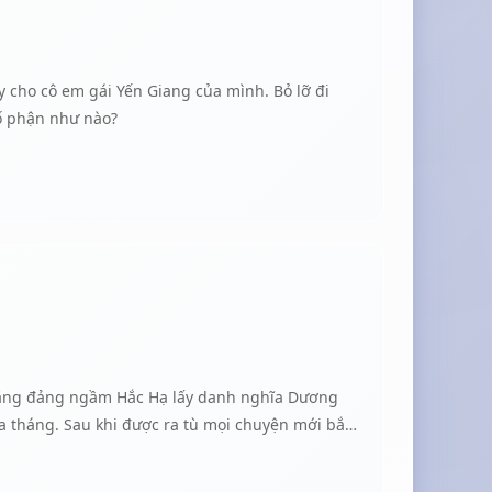
ắc dĩ đỡ trán, thở dài."Ok, mà tớ nói này,
hân vật tên giống cậu, tuy rằng chỉ là nữ phụ...
ớng đưa cuốn tiểu thuyết cho Mạc Nghiên.
 cho cô em gái Yến Giang của mình. Bỏ lỡ đi
ố phận như nào?
 băng đảng ngầm Hắc Hạ lấy danh nghĩa Dương
a tháng. Sau khi được ra tù mọi chuyện mới bắt
hiếu gia nhà họ Phong nhưng lại có cuộc sống bất
tình. Anh còn là chủ tịch công ty Phong Đình và