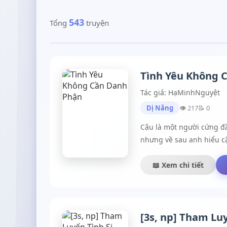
543
Tổng
truyện
Tình Yêu Không 
Tác giả: HạMinhNguyệt
Dị Năng
👁 217
📝 0
Cậu là một người cứng đầ
nhưng về sau anh hiểu cậ
📖 Xem chi tiết
[3s, np] Tham Luy