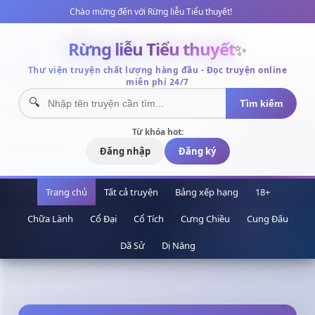
Chào mừng đến với Rừng liễu Tiểu thuyết!
✨
Rừng liễu Tiểu thuyết
Thư viện truyện chất lượng hàng đầu - Đọc truyện online
miễn phí 24/7
Tìm kiếm
Từ khóa hot:
Đăng nhập
Đăng ký
Trang chủ
Tất cả truyện
Bảng xếp hạng
18+
Chữa Lành
Cổ Đại
Cổ Tích
Cưng Chiều
Cung Đấu
Dã Sử
Dị Năng